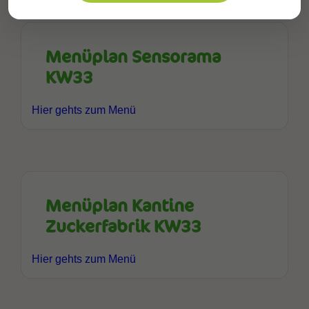
Menüplan Sensorama
KW33
Hier gehts zum Menü
Menüplan Kantine
Zuckerfabrik KW33
Hier gehts zum Menü