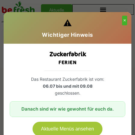
Aktuelle
Menüs
×
⚠️
UNSERE RESTAURANTS
Aktuelle
Wichtiger Hinweis
Menüpläne
Zuckerfabrik
FERIEN
Das Restaurant Zuckerfabrik ist vom:
06.07 bis und mit 09.08
Menüplan Restaurant
geschlossen.
Stadtkaserne KW33
Danach sind wir wie gewohnt für euch da.
Hier gehts zum Menü
Aktuelle Menüs ansehen