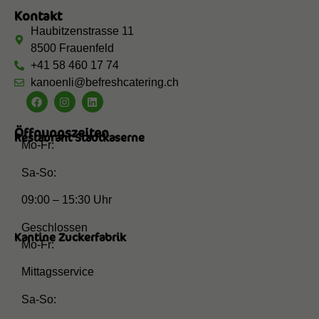
Kontakt
Haubitzenstrasse 11
8500 Frauenfeld
+41 58 460 17 74
kanoenli@befreshcatering.ch
Öffnungszeiten
Restaurant Stadtkaserne
Mo-Fr:
Sa-So:
09:00 – 15:30 Uhr
Geschlossen
Kantine Zuckerfabrik
Mo-Fr:
Mittagsservice
Sa-So: