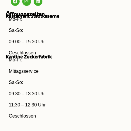
Öffnungszeiten
Restaurant Stadtkaserne
Mo-Fr:
Sa-So:
09:00 – 15:30 Uhr
Geschlossen
Kantine Zuckerfabrik
Mo-Fr:
Mittagsservice
Sa-So:
09:30 – 13:30 Uhr
11:30 – 12:30 Uhr
Geschlossen