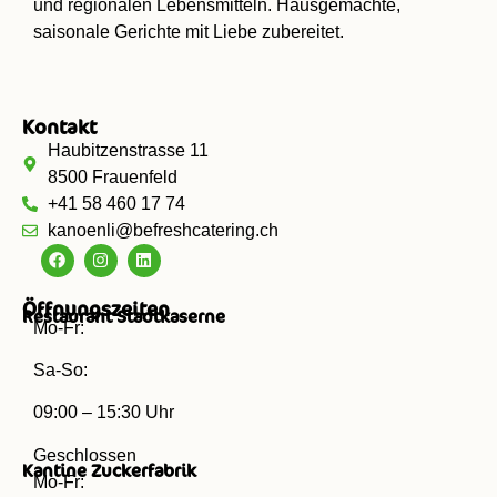
und regionalen Lebensmitteln. Hausgemachte,
saisonale Gerichte mit Liebe zubereitet.
Kontakt
Haubitzenstrasse 11
8500 Frauenfeld
+41 58 460 17 74
kanoenli@befreshcatering.ch
Öffnungszeiten
Restaurant Stadtkaserne
Mo-Fr:
Sa-So:
09:00 – 15:30 Uhr
Geschlossen
Kantine Zuckerfabrik
Mo-Fr: