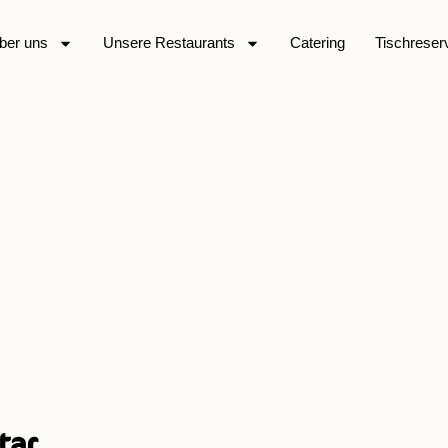
ber uns
Unsere Restaurants
Catering
Tischreser
-21-12-39-32 2
tar