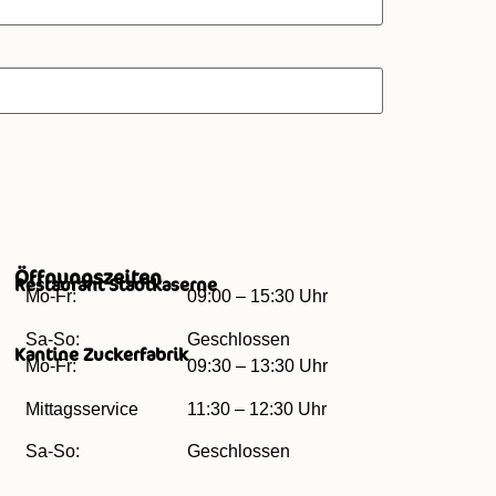
Öffnungszeiten
Restaurant Stadtkaserne
Mo-Fr:
09:00 – 15:30 Uhr
Sa-So:
Geschlossen
Kantine Zuckerfabrik
Mo-Fr:
09:30 – 13:30 Uhr
Mittagsservice
11:30 – 12:30 Uhr
Sa-So:
Geschlossen